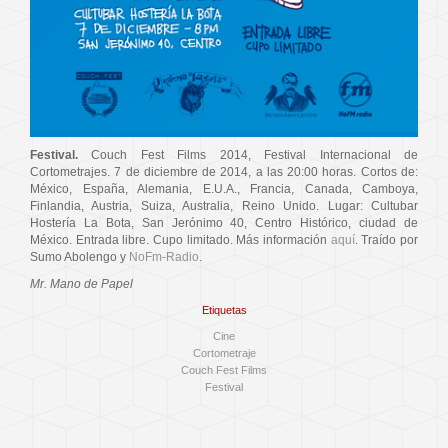
Festival.
Couch Fest Films 2014, Festival Internacional de
Cortometrajes. 7 de diciembre de 2014, a las 20:00 horas. Cortos de:
México, España, Alemania, E.U.A., Francia, Canada, Camboya,
Finlandia, Austria, Suiza, Australia, Reino Unido. Lugar: Cultubar
Hostería La Bota, San Jerónimo 40, Centro Histórico, ciudad de
México. Entrada libre. Cupo limitado. Más información
aquí
. Traído por
Sumo Abolengo y
NoFm-Radio
.
Mr. Mano de Papel
Etiquetas
Cine
Cortometraje
Couch Fest Films
Festival