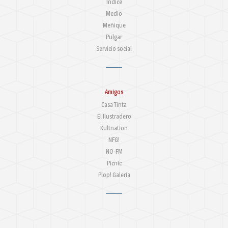
Indice
Medio
Meñique
Pulgar
Servicio social
Amigos
Casa Tinta
El Ilustradero
Kultnation
NFG!
NO-FM
Picnic
Plop! Galeria