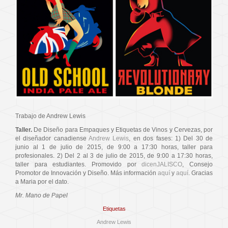
Trabajo de Andrew Lewis
Taller.
De Diseño para Empaques y Etiquetas de Vinos y Cervezas, por
el diseñador canadiense
Andrew Lewis
, en dos fases: 1) Del 30 de
junio al 1 de julio de 2015, de 9:00 a 17:30 horas, taller para
profesionales. 2) Del 2 al 3 de julio de 2015, de 9:00 a 17:30 horas,
taller para estudiantes. Promovido por
dicenJALISCO
, Consejo
Promotor de Innovación y Diseño. Más información
aquí
y
aquí
. Gracias
a Maria por el dato.
Mr. Mano de Papel
Etiquetas
Andrew Lewis