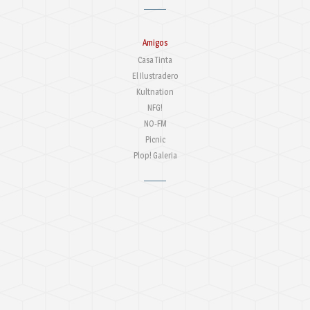
Amigos
Casa Tinta
El Ilustradero
Kultnation
NFG!
NO-FM
Picnic
Plop! Galeria