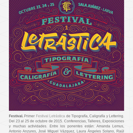
Festival.
Primer
Festival Letrástica
de Tipografía, Caligrafía y Lettering.
Del 23 al 25 de octubre de 2015. Conferencias, Talleres, Exposiciones
y muchas actividades. Entre los ponentes están: Amanda Lemus,
Antonio Anzures, José Miguel Vázquez, Laura Ángeles Solano, Raúl