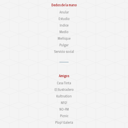
Dedos de la mano
Anular
Estudio
Indice
Medio
Meñique
Pulgar
Servicio social
Amigos
Casa Tinta
El Ilustradero
Kultnation
NFG!
NO-FM
Picnic
Plop! Galeria