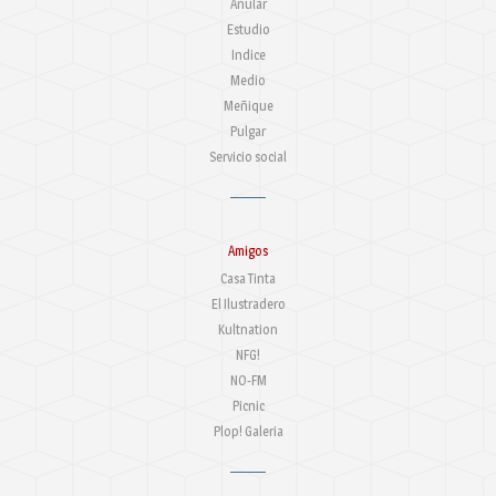
Anular
Estudio
Indice
Medio
Meñique
Pulgar
Servicio social
Amigos
Casa Tinta
El Ilustradero
Kultnation
NFG!
NO-FM
Picnic
Plop! Galeria