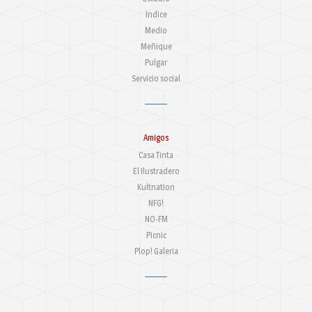
Indice
Medio
Meñique
Pulgar
Servicio social
Amigos
Casa Tinta
El Ilustradero
Kultnation
NFG!
NO-FM
Picnic
Plop! Galeria