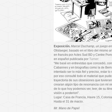
Exposición.
Marcel Duchamp, un juego ent
Olislaeger, basado en el libro del mismo ar
en francés por Actes Sud BD y Centre Pom
en español publicada por
Turner
:
“Me basé en entrevistas que concedió, con
Cabannes y en biografías como la de Ber
intentado ser lo más fiel y preciso, estar 
por eso consulté todo el material que pude
trayectoria de sus obsesiones que tuvieran
crearan algún tipo de resonancia con mi vi
de lo que hoy podemos ver, leer, de su itin
visión a posteriori”.
Lugar: Casa de Francia, Havre 15, Colonia
Hasta el 31 de marzo.
Mr. Mano de Papel