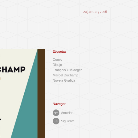
20 January 2016
Etiquetas
Comic
Dibujo
François Olislaeger
Marcel Duchamp
Novela Gráfica
Navegar
Anterior
Siguiente