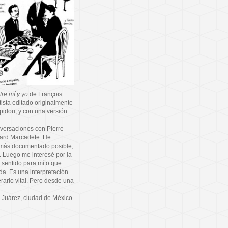
re mí y yo
de François
tista editado originalmente
pidou, y con una versión
versaciones con Pierre
nard Marcadete. He
lo más documentado posible,
. Luego me interesé por la
 sentido para mí o que
da. Es una interpretación
erario vital. Pero desde una
 Juárez, ciudad de México.