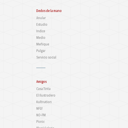
Dedos de la mano
Anular
Estudio
Indice
Medio
Meñique
Pulgar
Servicio social
Amigos
Casa Tinta
El Ilustradero
Kultnation
NFG!
NO-FM
Picnic