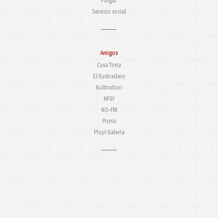
Pulgar
Servicio social
Amigos
Casa Tinta
El Ilustradero
Kultnation
NFG!
NO-FM
Picnic
Plop! Galeria