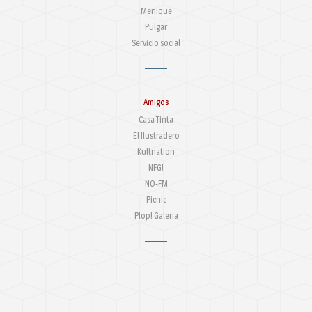
Meñique
Pulgar
Servicio social
Amigos
Casa Tinta
El Ilustradero
Kultnation
NFG!
NO-FM
Picnic
Plop! Galeria