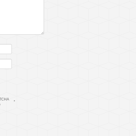
TCHA
*
e