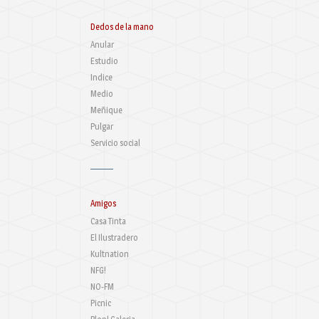
Dedos de la mano
Anular
Estudio
Indice
Medio
Meñique
Pulgar
Servicio social
Amigos
Casa Tinta
El Ilustradero
Kultnation
NFG!
NO-FM
Picnic