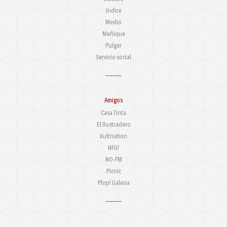
Indice
Medio
Meñique
Pulgar
Servicio social
Amigos
Casa Tinta
El Ilustradero
Kultnation
NFG!
NO-FM
Picnic
Plop! Galeria