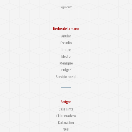
Siguiente
Dedos de la mano
Anular
Estudio
Indice
Medio
Meñique
Pulgar
Servicio social
Amigos
Casa Tinta
El Ilustradero
Kultnation
NFG!