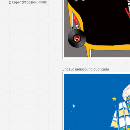
© Copyright 2026
NOMANO
.
El gallo famoso
, no publicada