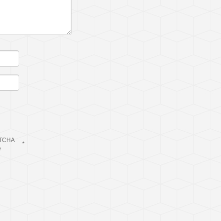
TCHA
*
e