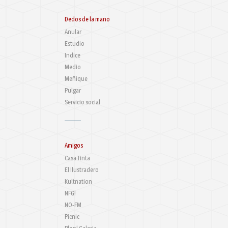
Dedos de la mano
Anular
Estudio
Indice
Medio
Meñique
Pulgar
Servicio social
Amigos
Casa Tinta
El Ilustradero
Kultnation
NFG!
NO-FM
Picnic