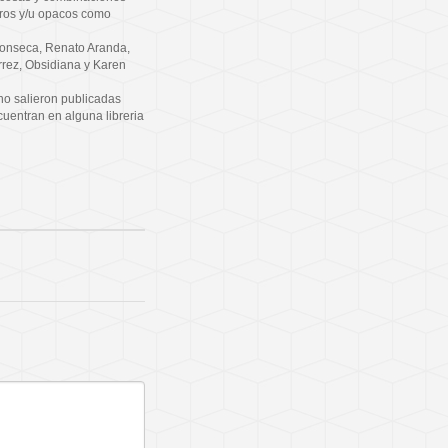
tros y/u opacos como
Fonseca, Renato Aranda,
rrez, Obsidiana y Karen
no salieron publicadas
ncuentran en alguna libreria