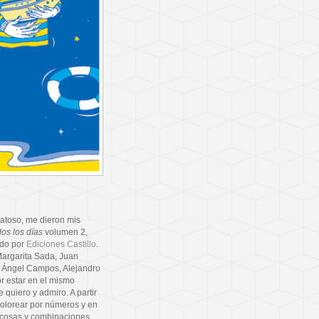
atoso, me dieron mis
os los días
volumen 2,
ado por
Ediciones Castillo
.
Margarita Sada, Juan
, Ángel Campos, Alejandro
r estar en el mismo
 quiero y admiro. A partir
 colorear por números y en
s cosas y combinaciones