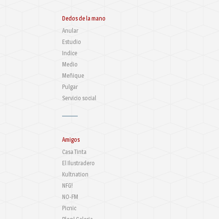
Dedos de la mano
Anular
Estudio
Indice
Medio
Meñique
Pulgar
Servicio social
Amigos
Casa Tinta
El Ilustradero
Kultnation
NFG!
NO-FM
Picnic