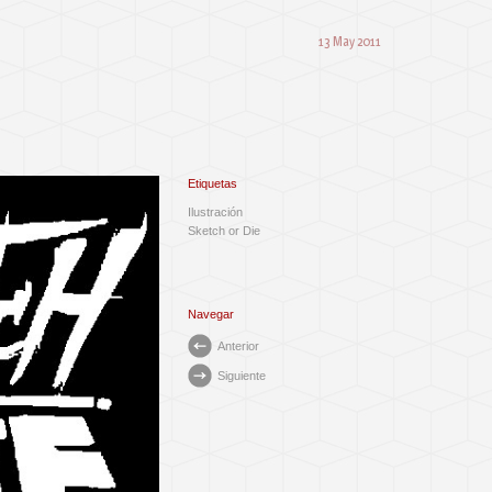
13 May 2011
Etiquetas
Ilustración
Sketch or Die
Navegar
Anterior
Siguiente