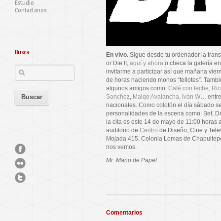
Estudio
Contactanos
Busca
En vivo.
Sigue desde tu ordenador la trans
or Die II,
aquí y ahora
o checa la galería e
invitarme a participar así que mañana viern
de horas haciendo monos “fellotes”. Tambi
algunos amigos como:
Café con leche
,
Ric
Sanchéz
,
Maiqo Avalancha
,
Iván W
… entre
nacionales. Como colofón el día sábado s
personalidades de la escena como: Bef, D
la cita es este 14 de mayo de 11:00 horas 
auditorio de
Centro
de Diseño, Cine y Telev
Mojada 415, Colonia Lomas de Chapultepec
nos vemos.
Mr. Mano de Papel
Comentarios