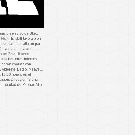
misión en vivo de Sketch
n
Flickr
. El staff tuvo a bien
es estaré por alla un par
én van a de invitados
hard Zela
,
Jimena
 muchos otros talentos
e darán charlas con
r. Alderete, Beteo, Meave…
a 16:00 horas, en el
isión. Dirección: Sierra
, ciudad de México. Alla