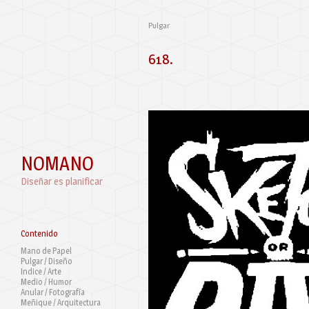
Pulgar
618.
NOMANO
Diseñar es planificar
Contenido
Mano de Papel
Pulgar / Diseño
Indice / Arte
Medio / Humor
Anular / Fotografía
Meñique / Arquitectura