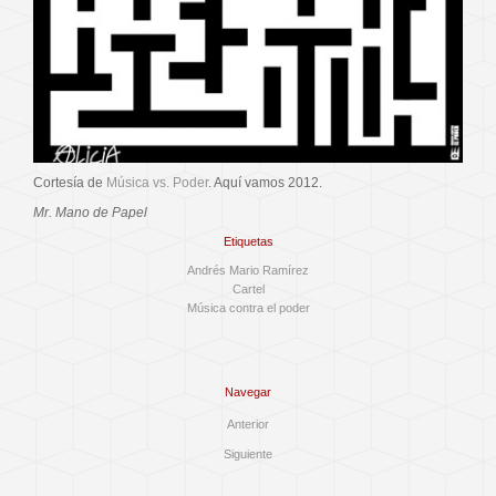
Cortesía de
Música vs. Poder
. Aquí vamos 2012.
Mr. Mano de Papel
Etiquetas
Andrés Mario Ramírez
Cartel
Música contra el poder
Navegar
Anterior
Siguiente