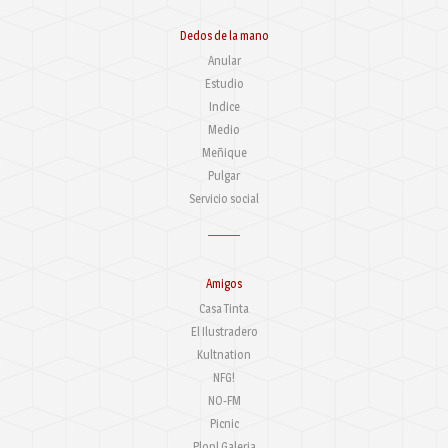
Dedos de la mano
Anular
Estudio
Indice
Medio
Meñique
Pulgar
Servicio social
Amigos
Casa Tinta
El Ilustradero
Kultnation
NFG!
NO-FM
Picnic
Plop! Galeria