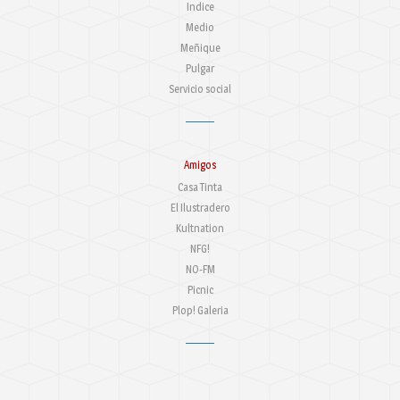
Indice
Medio
Meñique
Pulgar
Servicio social
Amigos
Casa Tinta
El Ilustradero
Kultnation
NFG!
NO-FM
Picnic
Plop! Galeria