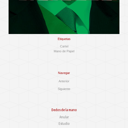
Etiquetas
Cartel
Mano de Papel
Navegar
Anterior
Siguiente
Dedos de la mano
Anular
Estudio