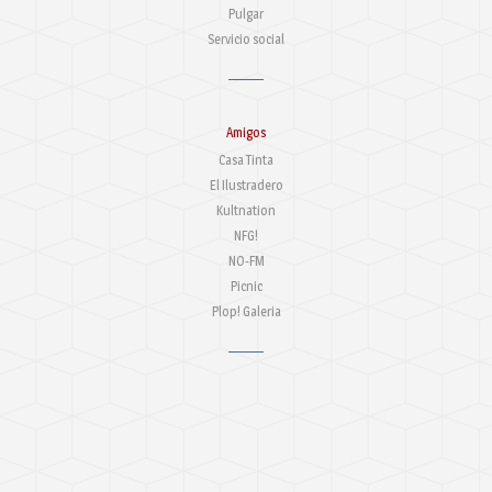
Pulgar
Servicio social
Amigos
Casa Tinta
El Ilustradero
Kultnation
NFG!
NO-FM
Picnic
Plop! Galeria