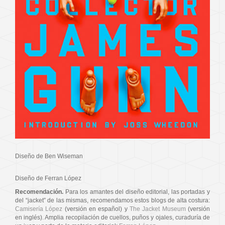
Diseño de Ben Wiseman
Diseño de Ferran López
Recomendación.
Para los amantes del diseño editorial, las portadas y
del “jacket” de las mismas, recomendamos estos blogs de alta costura:
Camisería López
(versión en español) y
The Jacket Museum
(versión
en inglés). Amplia recopilación de cuellos, puños y ojales, curaduría de