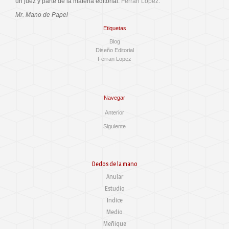
un juez y parte de la materia editorial:
Ferran López
.
Mr. Mano de Papel
Etiquetas
Blog
Diseño Editorial
Ferran Lopez
Navegar
Anterior
Siguiente
Dedos de la mano
Anular
Estudio
Indice
Medio
Meñique