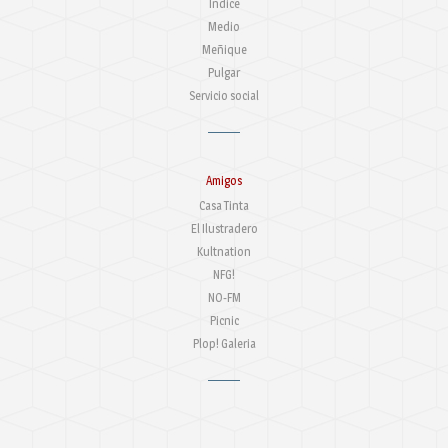
Indice
Medio
Meñique
Pulgar
Servicio social
Amigos
Casa Tinta
El Ilustradero
Kultnation
NFG!
NO-FM
Picnic
Plop! Galeria