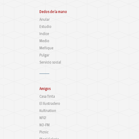
Dedos de la mano
Anular
Estudio
Indice
Medio
Meñique
Pulgar
Servicio social
Amigos
Casa Tinta
El Ilustradero
Kultnation
NFG!
NO-FM
Picnic