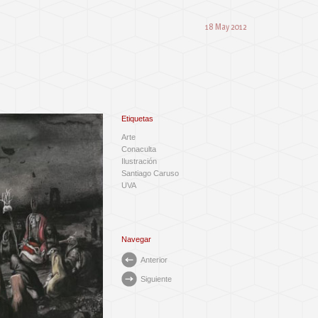
18 May 2012
Etiquetas
Arte
Conaculta
Ilustración
Santiago Caruso
UVA
Navegar
Anterior
Siguiente