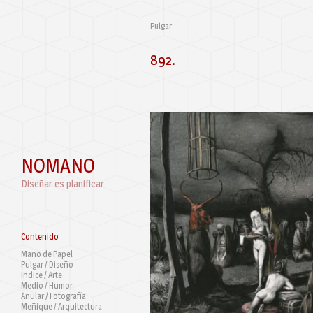
Pulgar
892.
NOMANO
Diseñar es planificar
Contenido
Mano de Papel
Pulgar / Diseño
Indice / Arte
Medio / Humor
Anular / Fotografía
Meñique / Arquitectura