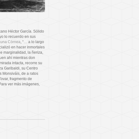
cano Héctor García. Sólido
 yo lo recuerdo en sus
Luna Córnea
, “… a lo largo
cializó en hacer inmortales
 marginalidad, la ñeriza,
guen ahí mientras don
mirada intacta, recorre su
za Garibaldi, su Centro
s Monsiváis, de a ratos
Tovar, fragmento de
 Para ver más imágenes,