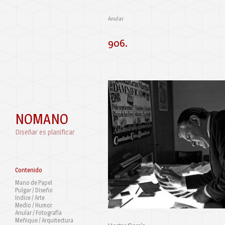
Anular
906.
NOMANO
Diseñar es planificar
Contenido
Mano de Papel
Pulgar / Diseño
Indice / Arte
Medio / Humor
Anular / Fotografía
Meñique / Arquitectura