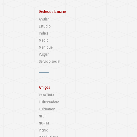
Dedos de la mano
Anular
Estudio
Indice
Medio
Meñique
Pulgar
Servicio social
Amigos
Casa Tinta
El Ilustradero
Kultnation
NFG!
NO-FM
Picnic