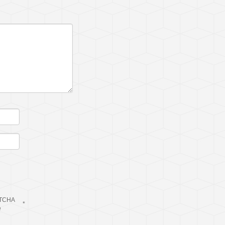
TCHA
*
e