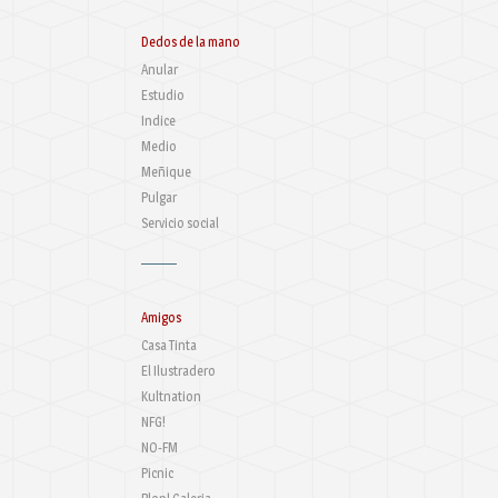
Dedos de la mano
Anular
Estudio
Indice
Medio
Meñique
Pulgar
Servicio social
Amigos
Casa Tinta
El Ilustradero
Kultnation
NFG!
NO-FM
Picnic