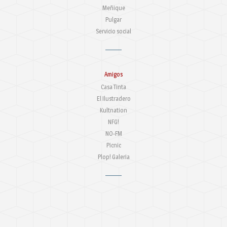
Meñique
Pulgar
Servicio social
Amigos
Casa Tinta
El Ilustradero
Kultnation
NFG!
NO-FM
Picnic
Plop! Galeria