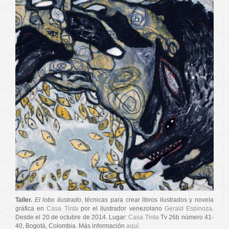
Taller.
El lobo ilustrado
, técnicas para crear libros ilustrados y novela
gráfica en
Casa Tinta
por el ilustrador venezolano
Gerald Espinoza
.
Desde el 20 de octubre de 2014. Lugar:
Casa Tinta
Tv 26b número 41-
40, Bogotá, Colombia. Más información
aquí
.