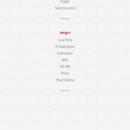
Pulgar
Servicio social
Amigos
Casa Tinta
El Ilustradero
Kultnation
NFG!
NO-FM
Picnic
Plop! Galeria