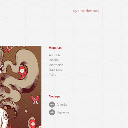
05 November 2014
Etiquetas
Arca Mx
Diseño
Ilustración
Raul Urias
Yolka
Navegar
Anterior
Siguiente