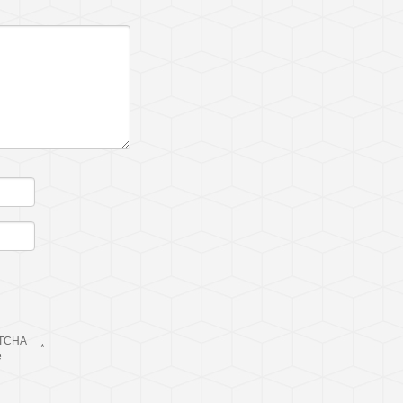
TCHA
*
e