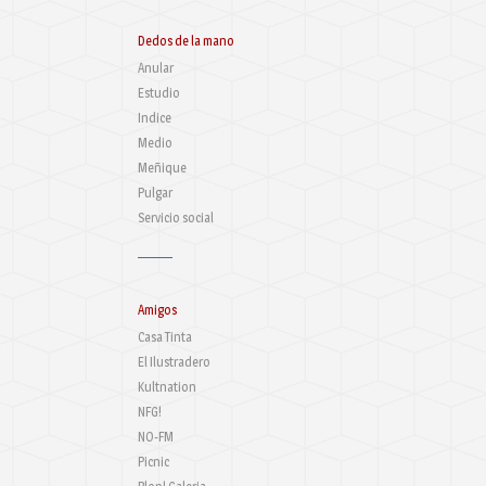
Dedos de la mano
Anular
Estudio
Indice
Medio
Meñique
Pulgar
Servicio social
Amigos
Casa Tinta
El Ilustradero
Kultnation
NFG!
NO-FM
Picnic