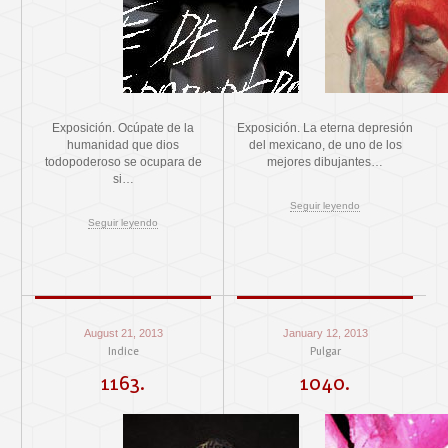
Exposición. Ocúpate de la
Exposición. La eterna depresión
humanidad que dios
del mexicano, de uno de los
todopoderoso se ocupara de
mejores dibujantes…
si…
Seguir leyendo
Seguir leyendo
August 21, 2013
January 12, 2013
Indice
Pulgar
1163.
1040.