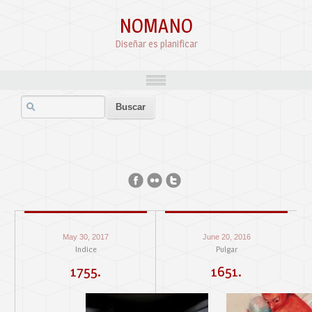
NOMANO
Diseñar es planificar
May 30, 2017
June 20, 2016
Indice
Pulgar
1755.
1651.