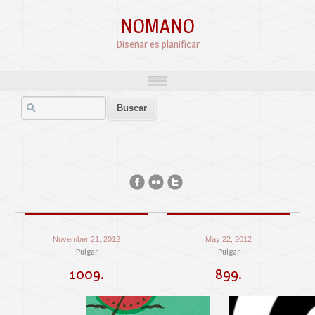
NOMANO
Diseñar es planificar
November 21, 2012
May 22, 2012
Pulgar
Pulgar
1009.
899.