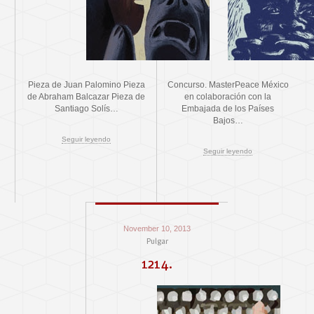
Pieza de Juan Palomino Pieza
Concurso. MasterPeace México
de Abraham Balcazar Pieza de
en colaboración con la
Santiago Solís…
Embajada de los Países
Bajos…
Seguir leyendo
Seguir leyendo
November 10, 2013
Pulgar
1214.