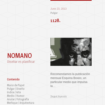
June 23, 2013
Pulgar
1128.
NOMANO
Diseñar es planificar
Recomendamos la publicación
mensual Esquina Boxeo, un
Contenido
particular medio que impulsa
Mano de Papel
la…
Pulgar / Diseño
Indice / Arte
Medio / Humor
Seguir leyendo
Anular / Fotografía
Meñique / Arquitectura