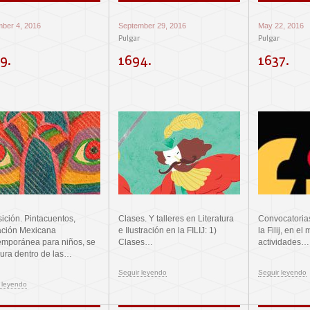
ber 4, 2016
September 29, 2016
May 22, 2016
Pulgar
Pulgar
9.
1694.
1637.
ición. Pintacuentos,
Clases. Y talleres en Literatura
Convocatoria
ración Mexicana
e Ilustración en la FILIJ: 1)
la Filij, en el
mporánea para niños, se
Clases…
actividades…
ura dentro de las…
Seguir leyendo
Seguir leyendo
 leyendo