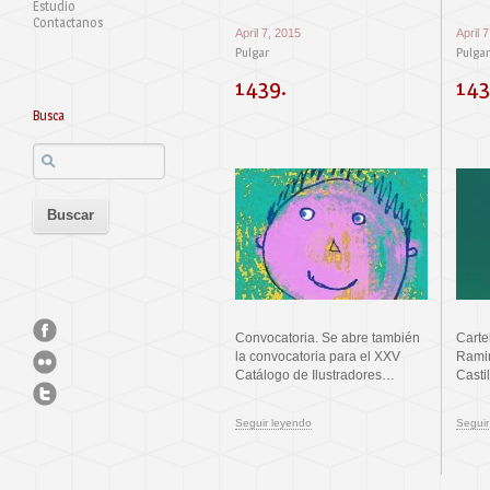
Estudio
Contactanos
April 7, 2015
April 
Pulgar
Pulgar
1439.
143
Busca
Convocatoria. Se abre también
Carte
la convocatoria para el XXV
Ramir
Catálogo de Ilustradores…
Casti
Seguir leyendo
Seguir