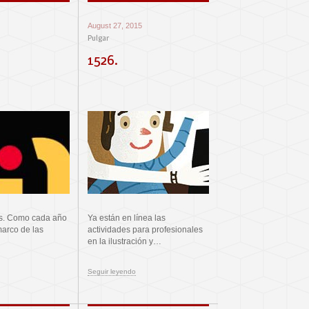
August 27, 2015
Pulgar
1526.
s. Como cada año
Ya están en línea las
 marco de las
actividades para profesionales
en la ilustración y…
Seguir leyendo