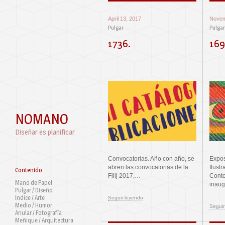
April 13, 2017
Novem
Pulgar
Pulgar
1736.
169
NOMANO
Diseñar es planificar
Convocatorias. Año con año, se
Expos
abren las convocatorias de la
Ilust
Contenido
Filij 2017,…
Conte
Mano de Papel
inaug
Pulgar / Diseño
Indice / Arte
Seguir leyendo
Medio / Humor
Seguir
Anular / Fotografía
Meñique / Arquitectura