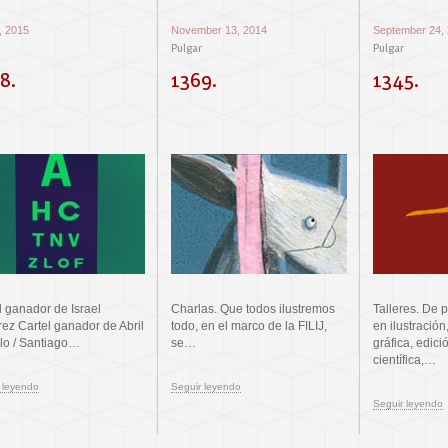
7, 2015
November 13, 2014
September 24,
Pulgar
Pulgar
8.
1369.
1345.
l ganador de Israel
Charlas. Que todos ilustremos
Talleres. De 
ez Cartel ganador de Abril
todo, en el marco de la FILIJ,
en ilustración
llo / Santiago…
se…
gráfica, edici
científica,…
 leyendo
Seguir leyendo
Seguir leyendo