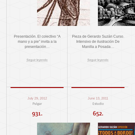
Presentación. El colectivo “A
Pieza de Gerardo Suzán Curso.
mano y a pie” invita a la
Intensivo de ilustración De
presentación…
Manilla a Posada…
Seguir leyendo
Seguir leyendo
July 29, 2012
June 13, 2011
Pulgar
Estudio
931.
652.