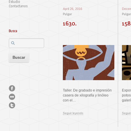
Estudio
Contactanos
April 26, 2016
Decem
Pulgar
Pulgar
1630.
158
Busca
Taller. De grabado e impresión
Expos
casera de xilografía y linóleo
potos
con el…
gale
Seguir leyendo
Seguir