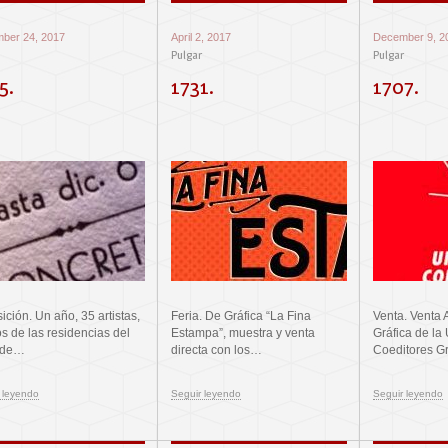
ber 24, 2017
April 2, 2017
December 9, 2
Pulgar
Pulgar
5.
1731.
1707.
ición. Un año, 35 artistas,
Feria. De Gráfica “La Fina
Venta. Venta 
os de las residencias del
Estampa”, muestra y venta
Gráfica de la
r de…
directa con los…
Coeditores G
 leyendo
Seguir leyendo
Seguir leyendo