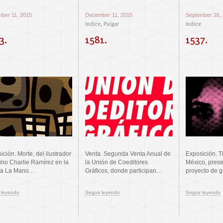
ber 11, 2015
December 11, 2015
September 26,
Indice
Pulgar
Indice
,
3.
1581.
1537.
ición. Morte, del ilustrador
Venta. Segunda Venta Anual de
Exposición. T
ino Charlie Ramírez en la
la Unión de Coeditores
México, pres
ría La Mano…
Gráficos, donde participan…
proyecto de 
 leyendo
Seguir leyendo
Seguir leyendo