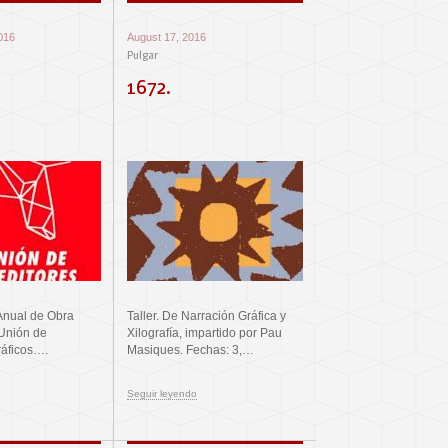
016
August 17, 2016
Pulgar
1672.
Anual de Obra
Taller. De Narración Gráfica y
 Unión de
Xilografía, impartido por Pau
ráficos….
Masiques. Fechas: 3,…
Seguir leyendo