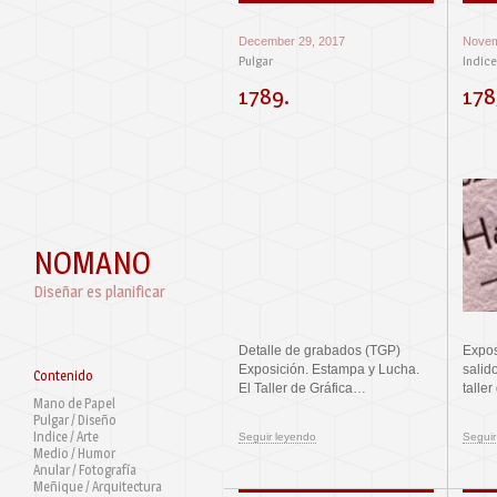
December 29, 2017
Novem
Pulgar
Indice
1789.
178
NOMANO
Diseñar es planificar
Detalle de grabados (TGP)
Expos
Exposición. Estampa y Lucha.
salid
Contenido
El Taller de Gráfica…
talle
Mano de Papel
Pulgar / Diseño
Indice / Arte
Seguir leyendo
Seguir
Medio / Humor
Anular / Fotografía
Meñique / Arquitectura