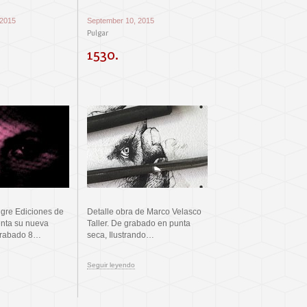
 2015
September 10, 2015
Pulgar
1530.
igre Ediciones de
Detalle obra de Marco Velasco
enta su nueva
Taller. De grabado en punta
grabado 8…
seca, Ilustrando…
Seguir leyendo