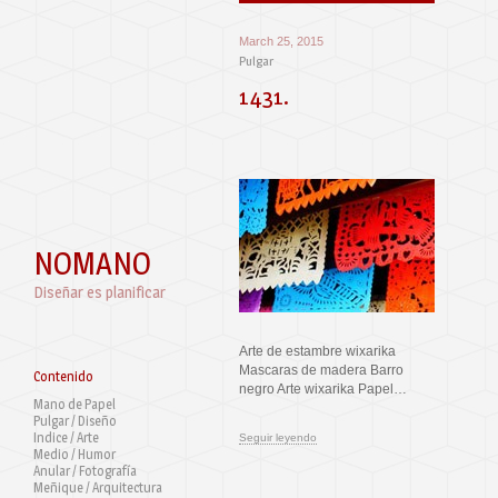
March 25, 2015
Pulgar
1431.
NOMANO
Diseñar es planificar
Arte de estambre wixarika
Mascaras de madera Barro
Contenido
negro Arte wixarika Papel…
Mano de Papel
Pulgar / Diseño
Indice / Arte
Seguir leyendo
Medio / Humor
Anular / Fotografía
Meñique / Arquitectura