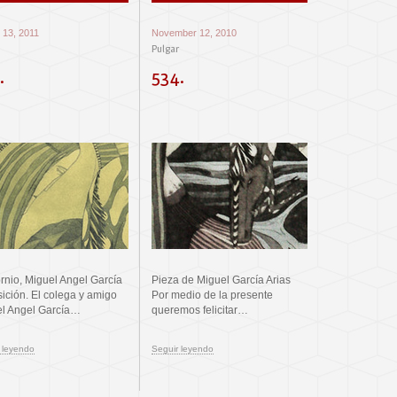
 13, 2011
November 12, 2010
Pulgar
.
534.
rnio, Miguel Angel García
Pieza de Miguel García Arias
ición. El colega y amigo
Por medio de la presente
l Angel García…
queremos felicitar…
 leyendo
Seguir leyendo