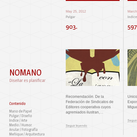
May 25, 2012
March
Pulgar
Indice
903.
597
NOMANO
Diseñar es planificar
Recomendación. De la
Unico
Federación de Sindicatos de
Expos
Contenido
Editores cooperativa cuyos
Migue
Mano de Papel
agremiados ilustran,…
Pulgar / Diseño
Indice / Arte
Seguir
Medio / Humor
Seguir leyendo
Anular / Fotografía
Meñique / Arquitectura