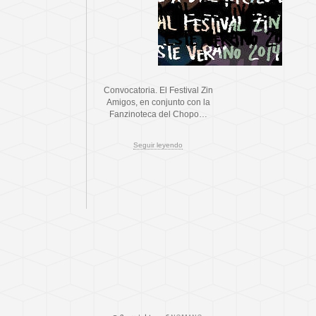
Convocatoria. El Festival Zin
Amigos, en conjunto con la
Fanzinoteca del Chopo…
Seguir leyendo