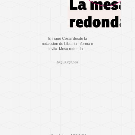
Enrique César desde la
redacción de Libraría informa e
invita: Mesa redonda…
Seguir leyendo