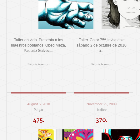
Taller en vida. Presenta a los
Taller. Color 75º, invita este
maestros poblanos: Obed Meza,
sábado 2 de octubre de 2010
Paquito Gálvez…
a…
Seguir leyendo
Seguir leyendo
August 5, 2010
November 25, 2009
Pulgar
Indice
475.
370.