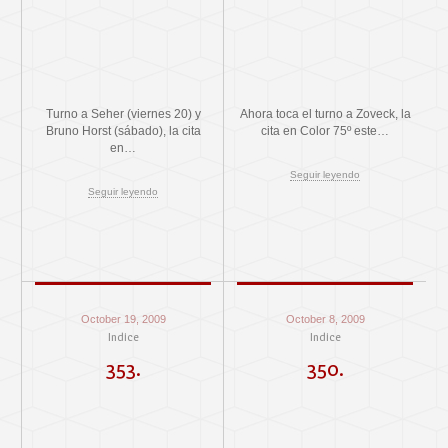
Turno a Seher (viernes 20) y
Ahora toca el turno a Zoveck, la
Bruno Horst (sábado), la cita
cita en Color 75º este…
en…
Seguir leyendo
Seguir leyendo
October 19, 2009
October 8, 2009
Indice
Indice
353.
350.