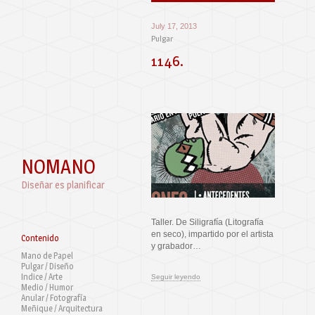
July 17, 2013
Pulgar
1146.
NOMANO
Diseñar es planificar
Taller. De Siligrafía (Litografía
en seco), impartido por el artista
Contenido
y grabador…
Mano de Papel
Pulgar / Diseño
Indice / Arte
Seguir leyendo
Medio / Humor
Anular / Fotografía
Meñique / Arquitectura