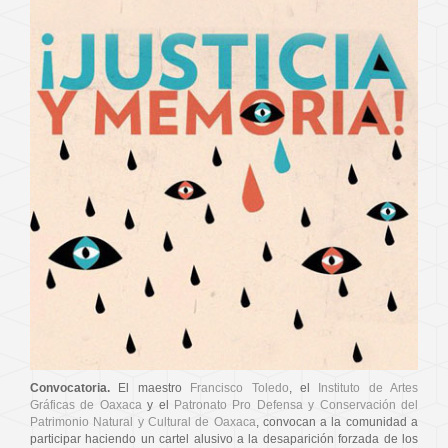
Convocatoria.
El maestro
Francisco Toledo
, el
Instituto de Artes
Gráficas de Oaxaca
y el
Patronato Pro Defensa y Conservación del
Patrimonio Natural y Cultural de Oaxaca
, convocan a la comunidad a
participar haciendo un cartel alusivo a la desaparición forzada de los