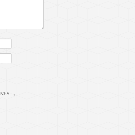
TCHA
*
e