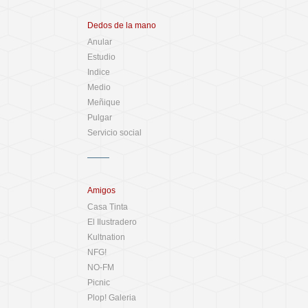
Dedos de la mano
Anular
Estudio
Indice
Medio
Meñique
Pulgar
Servicio social
Amigos
Casa Tinta
El Ilustradero
Kultnation
NFG!
NO-FM
Picnic
Plop! Galeria