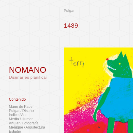
Pulgar
1439.
NOMANO
Diseñar es planificar
Contenido
Mano de Papel
Pulgar / Diseño
Indice / Arte
Medio / Humor
Anular / Fotografía
Meñique / Arquitectura
Estudio