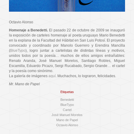
Octavio Alonso
Homenaje a Benedetti.
El pasado 22 de octubre de 2009 se inauguró
la exposición de carteles homenaje al poeta uruguayo Mario Benedetti
en la explana de la Facultad del Hábitat en San Luis Potosí. El proyecto
convocado y coordinado por Manolo Guerrero y Erendira Mancilla
(
BlueTypo
), logro juntar a cartelistas de distintas líneas y motivos,
unidos todos por la poesía… muchos de ellos amigos entrañables:
Renato Aranda, José Manuel Morelos, Santiago Robles, Miguel
Escamilla, Eduardo Picazo, Sergi Rucabado, Sergio Grande… el cartel
y la poesía como sinónimo.
La galería de imágenes
aquí
. Muchachos, lo lograron, felicidades.
Mr. Mano de Papel
Etiquetas
Benedetti
BlueTypo
Cartel
José Manuel Morelos
Mano de Papel
Octavio Alonso