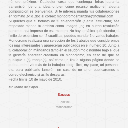
número próximo. Cualquier cosa que contenga letras para la
transmisión de una idea, o bien como recurso gráfico en alguna
composición es bienvenida. Si te interesa manda tus colaboraciones
en formato .txt o .doc al correo: monocromoartfanzine@hotmail.com
Si quieres que el formato de tu colaboración (fuente, estructura) sea
respetado manda tu archivo como imagen .jpg en buena resolución
para que sea impreso de esa manera. No hay temática qué abordar, el
límite de extensión son 2 cuartillas, puedes mandar 1 o varios trabajos.
Monocromo realizará una selección de los trabajos que consideremos
los más interesantes y aparecerán publicados en el número 10. Junto a
tu colaboración mándanos también el seudónimo o nombre bajo el que
te gustaría aparecer creditado en Monocromo, en caso de que se
publique tu(s) trabajo(s), así como un link a alguna página donde se
pueda leer o ver más de tu trabajoo: blog, flickr, myspace, url personal,
etc. para publicarlo también, en caso de no tener publicaremos tu
correo electrónico si así lo desearas.
Fecha límite: 10 de mayo de 2010.
Mr. Mano de Papel
Etiquetas
Fanzine
Monocromo