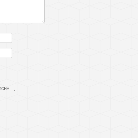
TCHA
*
e