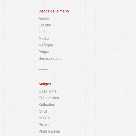
Dedos de la mano
Anular
Estudio
Indice
Medio
Meñique
Pulgar
Servicio social
Amigos
Casa Tinta
El Ilustradero
Kultnation
NFG!
NO-FM
Picnic
Plop! Galeria