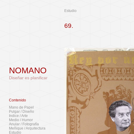
Estudio
69.
NOMANO
Diseñar es planificar
Contenido
Mano de Papel
Pulgar / Diseño
Indice / Arte
Medio / Humor
Anular / Fotografía
Meñique / Arquitectura
Estudio