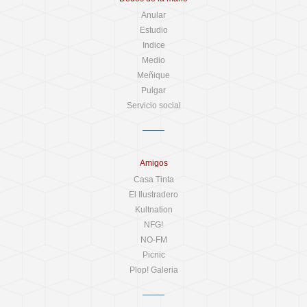
Anular
Estudio
Indice
Medio
Meñique
Pulgar
Servicio social
Amigos
Casa Tinta
El Ilustradero
Kultnation
NFG!
NO-FM
Picnic
Plop! Galeria