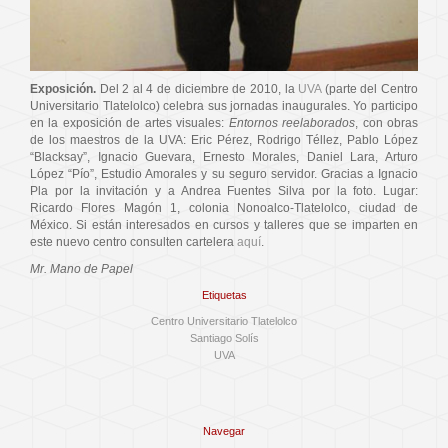
Exposición.
Del 2 al 4 de diciembre de 2010, la
UVA
(parte del Centro
Universitario Tlatelolco) celebra sus jornadas inaugurales. Yo participo
en la exposición de artes visuales:
Entornos reelaborados
, con obras
de los maestros de la UVA: Eric Pérez, Rodrigo Téllez, Pablo López
“Blacksay”, Ignacio Guevara, Ernesto Morales, Daniel Lara, Arturo
López “Pío”, Estudio Amorales y su seguro servidor. Gracias a Ignacio
Pla por la invitación y a Andrea Fuentes Silva por la foto. Lugar:
Ricardo Flores Magón 1, colonia Nonoalco-Tlatelolco, ciudad de
México. Si están interesados en cursos y talleres que se imparten en
este nuevo centro consulten cartelera
aquí
.
Mr. Mano de Papel
Etiquetas
Centro Universitario Tlatelolco
Santiago Solís
UVA
Navegar