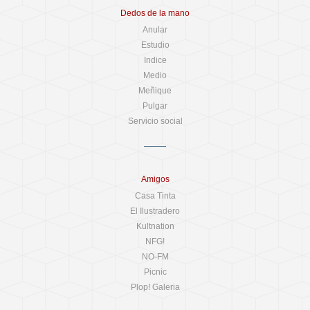
Dedos de la mano
Anular
Estudio
Indice
Medio
Meñique
Pulgar
Servicio social
Amigos
Casa Tinta
El Ilustradero
Kultnation
NFG!
NO-FM
Picnic
Plop! Galeria