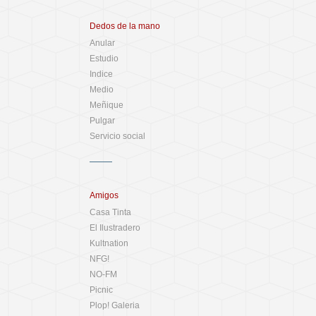
Dedos de la mano
Anular
Estudio
Indice
Medio
Meñique
Pulgar
Servicio social
Amigos
Casa Tinta
El Ilustradero
Kultnation
NFG!
NO-FM
Picnic
Plop! Galeria