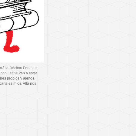
ará la
Décima Feria del
 con Leche
van a estar
nes propios y ajenos,
arteles míos. Allá nos