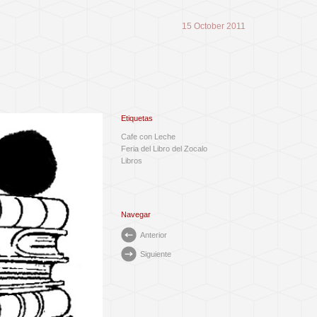
15 October 2011
Etiquetas
Cafe con Leche
Feria del Libro del Zocalo
Libros
Navegar
Anterior
Siguiente