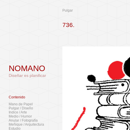
Pulgar
736.
NOMANO
Diseñar es planificar
Contenido
Mano de Papel
Pulgar / Diseño
Indice / Arte
Medio / Humor
Anular / Fotografía
Meñique / Arquitectura
Estudio