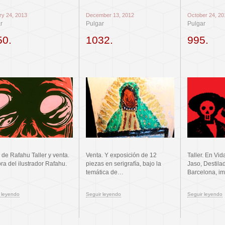
ry 24, 2013
December 13, 2012
October 24, 20
r
Pulgar
Pulgar
50.
1032.
995.
 de Rafahu Taller y venta.
Venta. Y exposición de 12
Taller. En Vid
ra del ilustrador Rafahu.
piezas en serigrafía, bajo la
Jaso, Destila
temática de…
Barcelona, i
 leyendo
Seguir leyendo
Seguir leyendo