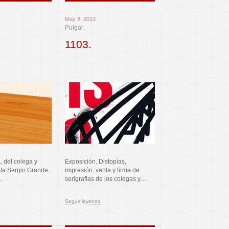
May 8, 2013
Pulgar
1103.
a, del colega y
Exposición. Distopías,
sta Sergio Grande,
impresión, venta y firma de
…
serigrafías de los colegas y…
Seguir leyendo