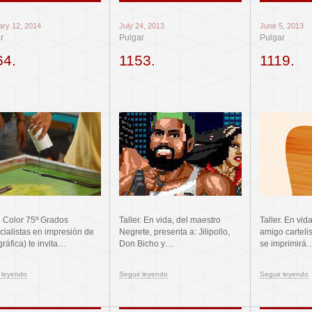
ary 12, 2014
July 24, 2013
June 5, 2013
r
Pulgar
Pulgar
64.
1153.
1119.
r. Color 75º Grados
Taller. En vida, del maestro
Taller. En vid
cialistas en impresión de
Negrete, presenta a: Jilipollo,
amigo carteli
gráfica) te invita…
Don Bicho y…
se imprimirá
 leyendo
Seguir leyendo
Seguir leyendo