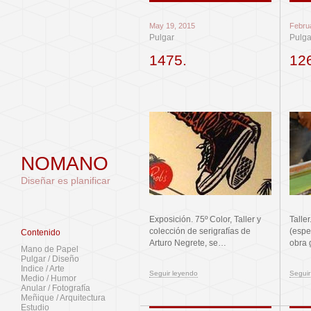
May 19, 2015
Febru
Pulgar
Pulga
1475.
12
NOMANO
Diseñar es planificar
Exposición. 75º Color, Taller y
Talle
colección de serigrafías de
(espe
Contenido
Arturo Negrete, se…
obra 
Mano de Papel
Pulgar / Diseño
Indice / Arte
Seguir leyendo
Seguir
Medio / Humor
Anular / Fotografía
Meñique / Arquitectura
Estudio