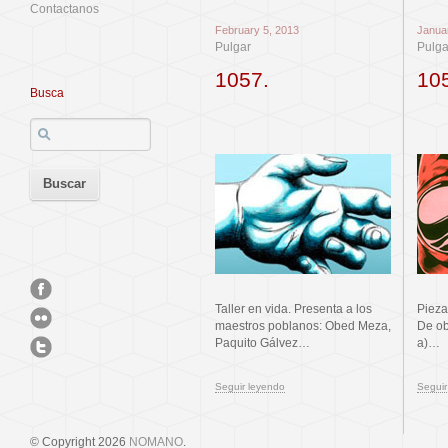
Contactanos
February 5, 2013
Janua
Pulgar
Pulga
1057.
10
Busca
Taller en vida. Presenta a los
Pieza
maestros poblanos: Obed Meza,
De ob
Paquito Gálvez…
a)…
Seguir leyendo
Seguir
© Copyright 2026
NOMANO
.