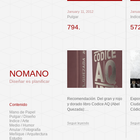
January 11, 2012
Janua
Pulgar
Indic
794.
57
NOMANO
Diseñar es planificar
Recomendación. Del gran y rojo
Expos
y dorado libro Codice AQ (Abel
Ciuda
Contenido
Quezada):…
Códi
Mano de Papel
Pulgar / Diseño
Indice / Arte
Seguir leyendo
Seguir
Medio / Humor
Anular / Fotografía
Meñique / Arquitectura
Estudio