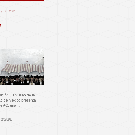
ry 30, 2011
e
2.
ición. El Museo de la
d de México presenta
ce AQ, una…
 leyendo