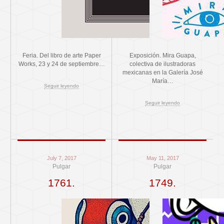
Feria. Del libro de arte Paper
Exposición. Mira Guapa,
Works, 23 y 24 de septiembre…
colectiva de ilustradoras
mexicanas en la Galería José
María…
Seguir leyendo
Seguir leyendo
July 7, 2017
May 11, 2017
Pulgar
Pulgar
1761.
1749.