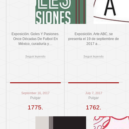
Exposición. Goles Y Pasiones.
Exposición. Arte ABC, se
Once Décadas De Futbol En
presenta el 19 de septiembre de
México, curaduría y…
2017 a…
Seguir leyendo
Seguir leyendo
September 16, 2017
July 7, 2017
Pulgar
Pulgar
1775.
1762.