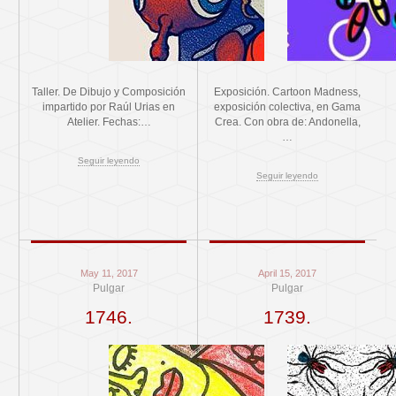
Taller. De Dibujo y Composición
Exposición. Cartoon Madness,
impartido por Raúl Urias en
exposición colectiva, en Gama
Atelier. Fechas:…
Crea. Con obra de: Andonella,
…
Seguir leyendo
Seguir leyendo
May 11, 2017
April 15, 2017
Pulgar
Pulgar
1746.
1739.