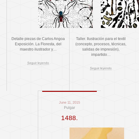
Detalle piezas de Carlos Angoa
Taller. Ilustración para el textil
Exposición. La Floresta, del
(concepto, procesos, técnicas,
maestro ilustrador y…
salidas de impresión),
impartido…
Seguir leyendo
Seguir leyendo
June 11, 2015
Pulgar
1488.